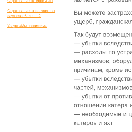
Страхование катеров и яхт
Страхование от несчастных
Вы можете застрахо
случаев и болезней
ущерб, гражданская
Услуга «Мы напомним»
Так будут возмещен
— убытки вследстви
— расходы по устр
механизмов, обору
причинам, кроме и
— убытки вследстви
частей, механизмов
— убытки от против
отношении катера и
— необходимые и ц
катеров и яхт;