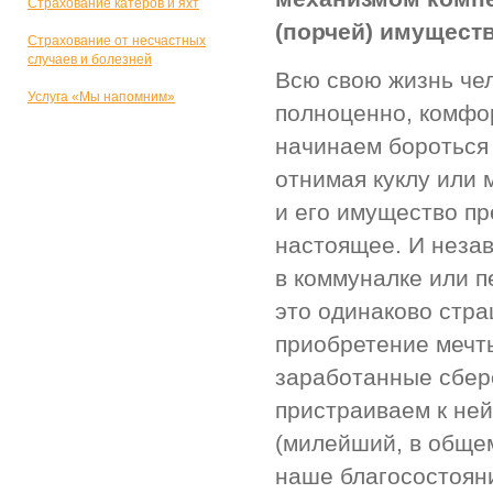
Страхование катеров и яхт
(порчей) имуществ
Страхование от несчастных
случаев и болезней
Всю свою жизнь чел
Услуга «Мы напомним»
полноценно, комфо
начинаем бороться 
отнимая куклу или 
и его имущество пр
настоящее. И незав
в коммуналке или п
это одинаково стра
приобретение мечт
заработанные сбере
пристраиваем к ней
(милейший, в общем-
наше благосостояни